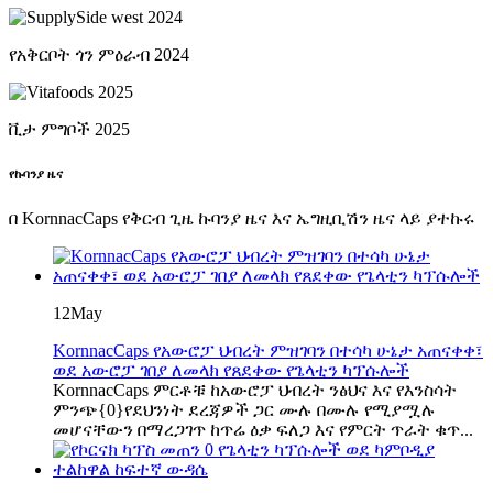
የአቅርቦት ጎን ምዕራብ 2024
ቪታ ምግቦች 2025
የኩባንያ ዜና
በ KornnacCaps የቅርብ ጊዜ ኩባንያ ዜና እና ኤግዚቢሽን ዜና ላይ ያተኩሩ
12
May
KornnacCaps የአውሮፓ ህብረት ምዝገባን በተሳካ ሁኔታ አጠናቀቀ፣
ወደ አውሮፓ ገበያ ለመላክ የጸደቀው የጌላቲን ካፕሱሎች
KornnacCaps ምርቶቹ ከአውሮፓ ህብረት ንፅህና እና የእንስሳት
ምንጭ{0}የደህንነት ደረጃዎች ጋር ሙሉ በሙሉ የሚያሟሉ
መሆናቸውን በማረጋገጥ ከጥሬ ዕቃ ፍለጋ እና የምርት ጥራት ቁጥ...