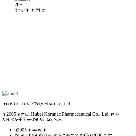
20+
ዓመታት ተሞክሮ
ሁቤይ ኮርናክ ፋርማሲዩቲካል Co., Ltd.
ከ 2005 ጀምሮ, Hubei Kornnac Pharmaceutical Co., Ltd. የባዶ
እንክብሎችን ሙያዊ አቅራቢ ነው.
በ2005 ተመሠረተ
የታወቁ ከፍተኛ{0}የቴክ ኢንተርፕራይዞች በ2006 ዓ.ም