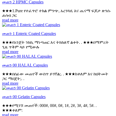
መጠን 2 HPMC Capsules
★★★1.Pure የተፈጥሮ ተክል ምንጭ, አረንጓዴ እና ጤናማ ፍጆታ ጽንሰ-
ሐሳብ ጋር
read more
መጠን 1 Enteric Coated Capsules
★★★የአንጀት ንክኪ ማነጣጠር እና ትክክለኛ ልቀት. . ★★★በማምረት
ጊዜ ጥቅም ላይ የሚውሉ
read more
መጠን 00 HALAL Capsules
★★★በሰፊው መጠኖች ውስጥ ይገኛል;. . ★★★ከቀለም እና ከህትመት
ጋር ማበጀት;. .
read more
መጠን 00 Gelatin Capsules
★★★የሚገኙ መጠኖች: 000#, 00#, 0#, 1#, 2#, 3#, 4#, 5#. .
★★★ቀለም:
read more