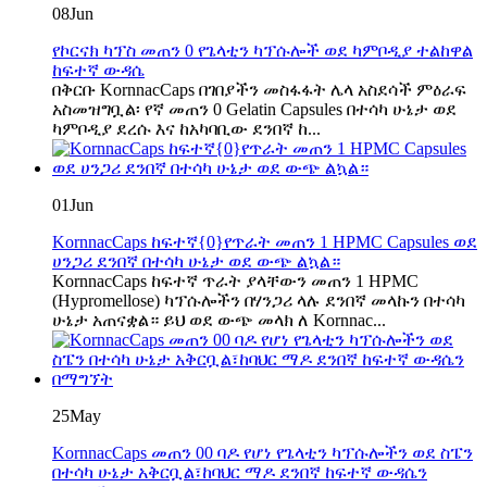
08
Jun
የኮርናክ ካፕስ መጠን 0 የጌላቲን ካፕሱሎች ወደ ካምቦዲያ ተልከዋል
ከፍተኛ ውዳሴ
በቅርቡ KornnacCaps በገበያችን መስፋፋት ሌላ አስደሳች ምዕራፍ
አስመዝግቧል፡ የኛ መጠን 0 Gelatin Capsules በተሳካ ሁኔታ ወደ
ካምቦዲያ ደረሱ እና ከአካባቢው ደንበኛ ከ...
01
Jun
KornnacCaps ከፍተኛ{0}የጥራት መጠን 1 HPMC Capsules ወደ
ሀንጋሪ ደንበኛ በተሳካ ሁኔታ ወደ ውጭ ልኳል።
KornnacCaps ከፍተኛ ጥራት ያላቸውን መጠን 1 HPMC
(Hypromellose) ካፕሱሎችን በሃንጋሪ ላሉ ደንበኛ መላኩን በተሳካ
ሁኔታ አጠናቋል። ይህ ወደ ውጭ መላክ ለ Kornnac...
25
May
KornnacCaps መጠን 00 ባዶ የሆነ የጌላቲን ካፕሱሎችን ወደ ስፔን
በተሳካ ሁኔታ አቅርቧል፣ከባህር ማዶ ደንበኛ ከፍተኛ ውዳሴን