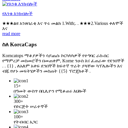
የእንቁ እንክብሎች
★★★ልዩ አንጸባራቂ እና ጥሩ መልክ 1.With;. . ★★★2.Various ቀለሞች
እና
read more
ስለ KorcaCaps
Korncatops ማቆያዎችን ሳያጨሱ ኮርካካካዎች የተግባር ራስ-ሰር
የማምረቻ መስመሮችን በመጠቀም, Korne ንዑስ እና ፈጠራው የደንበኞች
. . {1} , ለአለም አቀፍ ደንበኞች ከፍተኛ ጥራት ያላቸው ካፕሌሎችን እና
ብጁ የሆኑ መፍትሄዎችን መስጠት {{5} ፕሮጄክቶች .
15+
በዓመት ውስጥ በቢሊዮን የሚቆጠሩ እህሎች
300+
የድርጅት ሠራተኞች
100+
የትብብር አጋር