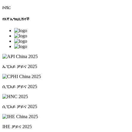
ኮሸር
የእኛ ኤግዚቢሽኖች
ኤፒአይ ቻይና 2025
ሲፒአይ ቻይና 2025
ሲፒአይ ቻይና 2025
IHE ቻይና 2025