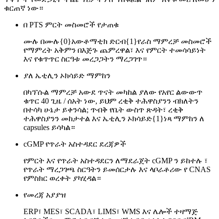
ቁርጠኛ ነው።
በ PTS ምርት መስመሮች የታጠቁ
ሙሉ በሙሉ{0}አውቶማቲክ ድርብ{1}የራስ ማምረቻ መስመሮች
የማምረት አቅምን በእጅጉ ጨምረዋል፣ እና የምርት ተመሳሳይነት
እና የቁጥጥር ስርዓቱ መረጋጋትን ማረጋገጥ።
ያለ ኤቲሊን ኦክሳይድ ማምከን
በካፕሱል ማምረቻ አውደ ጥናት መካከል ያለው የአየር ልውውጥ
ቁጥር 40 ጊዜ / ሰአት ነው, ይህም ረቂቅ ተሕዋስያንን ብክለትን
በተሳካ ሁኔታ ይቀንሳል; ጥብቅ የቤት ውስጥ ጽዳት፣ ረቂቅ
ተሕዋስያንን መከታተል እና ኤቲሊን ኦክሳይድ{1}ነጻ ማምከን ለ
capsules ይሳካል።
cGMP የጥራት አስተዳደር ደረጃዎች
የምርት እና የጥራት አስተዳደርን ለማደራጀት cGMP ን ይከተሉ ፣
የጥራት ማረጋገጫ ስርዓትን ይመሰርታሉ እና ላቦራቶሪው የ CNAS
የምስክር ወረቀት ያካሂዳል።
የመረጃ አያያዝ
ERP፣ MES፣ SCADA፣ LIMS፣ WMS እና ሌሎች ተዛማጅ