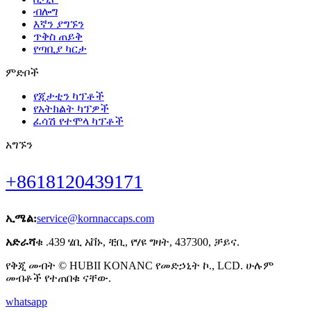
ብሎግ
እኛን ያግኙን
ጥቅስ ጠይቅ
የጣቢያ ካርታ
ምድቦች
የጂታቲን ካፕቶች
የአትክልት ካፕዎች
ፈሳሽ የተሞላ ካፕቶች
አግኙን
+8618120439171
ኢሜል:
service@kornnaccaps.com
አድራሻ
ቁ .439 ሄቢ አቨኑ, ቺቢ, የሃዩ ግዛት, 437300, ቻይና.
የቅጂ መብት © HUBII KONANC የመድኃኒት ኮ., LCD. ሁሉም
መብቶች የተጠበቁ ናቸው.
whatsapp