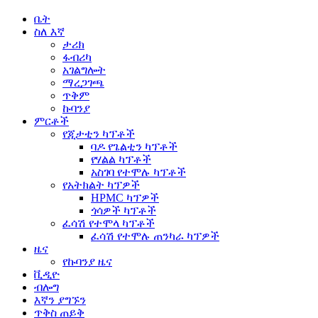
ቤት
ስለ እኛ
ታሪክ
ፋብሪካ
አገልግሎት
ማረጋገጫ
ጥቅም
ኩባንያ
ምርቶች
የጂታቲን ካፕቶች
ባዶ የጌልቲን ካፕቶች
የሃልል ካፕቶች
አስገባ የተሞሉ ካፕቶች
የአትክልት ካፕዎች
HPMC ካፕዎች
ጎሳዎች ካፕቶች
ፈሳሽ የተሞላ ካፕቶች
ፈሳሽ የተሞሉ ጠንካራ ካፕዎች
ዜና
የኩባንያ ዜና
ቪዲዮ
ብሎግ
እኛን ያግኙን
ጥቅስ ጠይቅ