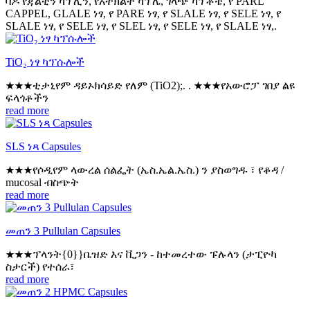
ባዶ የጃልቲን ካፕሊን, የአትክልት ካፕሌ, ገላጭ ካፕቶቼ, የ PARL
CAPPEL, GLALE ነፃ, የ PARE ነፃ, የ SLALE ነፃ, የ SELE ነፃ, የ
SLALE ነፃ, የ SELE ነፃ, የ SLEL ነፃ, የ SELE ነፃ, የ SLALE ነፃ,.
TiO₂ ነፃ ካፕሱሎች
★★★ቲታኒየም ዳይኦክሳይድ የለም (TiO2);. . ★★★የአውሮፓ ገበያ ልዩ
ፍላጎቶችን
read more
SLS ነጻ Capsules
★★★የሶዲየም ላውረል ሰልፌት (ኤስ.ኤል.ኤስ.) ን ያስወግዱ ፣ የቆዳ /
mucosal ብስጭት
read more
መጠን 3 Pullulan Capsules
★★★ፕላንት{0}}ቤዝድ እና ቪጋን - ከተመረተው ፑሉላን (ታፒዮካ
ስታርች) የተሰራ፣
read more