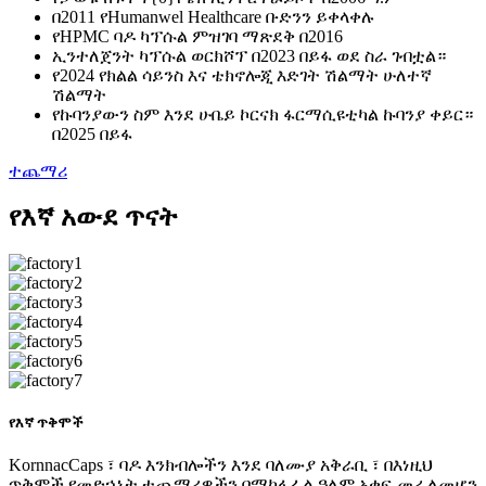
በ2011 የHumanwel Healthcare ቡድንን ይቀላቀሉ
የHPMC ባዶ ካፕሱል ምዝገባ ማጽደቅ በ2016
ኢንተለጀንት ካፕሱል ወርክሾፕ በ2023 በይፋ ወደ ስራ ገብቷል።
የ2024 የክልል ሳይንስ እና ቴክኖሎጂ እድገት ሽልማት ሁለተኛ
ሽልማት
የኩባንያውን ስም እንደ ሁቤይ ኮርናክ ፋርማሲዩቲካል ኩባንያ ቀይር።
በ2025 በይፋ
ተጨማሪ
የእኛ አውደ ጥናት
የእኛ ጥቅሞች
KornnacCaps ፣ ባዶ እንክብሎችን እንደ ባለሙያ አቅራቢ ፣ በእነዚህ
ጥቅሞች የመድኃኒት ተጨማሪዎችን በማከፋፈል ዓለም አቀፍ መሪ ለመሆን