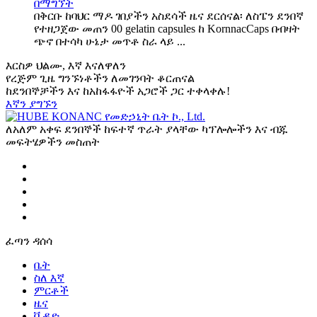
በማግኘት
በቅርቡ ከባህር ማዶ ገበያችን አስደሳች ዜና ደርሰናል፡ ለስፔን ደንበኛ
የተዘጋጀው መጠን 00 gelatin capsules ከ KornnacCaps በብዛት
ጭኖ በተሳካ ሁኔታ መጥቶ ስራ ላይ ...
እርስዎ ህልሙ, እኛ እናለዋለን
የረጅም ጊዜ ግንኙነቶችን ለመገንባት ቆርጠናል
ከደንበኞቻችን እና ከአከፋፋዮች አጋሮች ጋር ተቀላቀሉ!
እኛን ያግኙን
ለአለም አቀፍ ደንበኞች ከፍተኛ ጥራት ያላቸው ካፕሎሎችን እና ብጁ
መፍትሄዎችን መስጠት
ፈጣን ዳሰሳ
ቤት
ስለ እኛ
ምርቶች
ዜና
ቪዲዮ