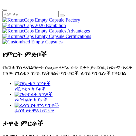
የምርት ምድቦች
የኮርካካፕስ የአገልግሎት ሰጪው የሥራ ሰጭ ቦታን ያቀርባል, ከፍተኛ ጥራት
ያለው የጌልቲን ካፕስ, የአትክልት ካፕተሮች, ፈሳሽ ካፕሴሎች ያቀርባል
የጂታቲን ካፕቶች
የአትክልት ካፕዎች
ፈሳሽ የተሞላ ካፕቶች
ታዋቂ ምርቶች